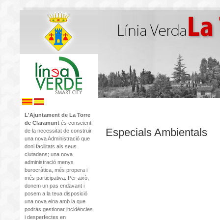
L'Ajuntament de La Torre
de Claramunt
és conscient
Especials Ambientals
de la necessitat de construir
una nova Administració que
doni facilitats als seus
ciutadans; una nova
administració menys
burocràtica, més propera i
més participativa. Per això,
donem un pas endavant i
posem a la teua disposició
una nova eina amb la que
podràs gestionar incidències
i desperfectes en