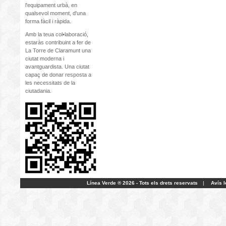
l'equipament urbà, en
qualsevol moment, d'una
forma fàcil i ràpida.
Amb la teua col•laboració,
estaràs contribuint a fer de
La Torre de Claramunt una
ciutat moderna i
avantguardista. Una ciutat
capaç de donar resposta a
les necessitats de la
ciutadania.
Línea Verde ® 2026 - Tots els drets reservats
|
Avís l