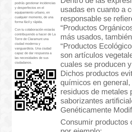
Dentro de las expre
podrás gestionar incidencias
usadas en cuanto a 
y desperfectos en el
equipamiento urbano, en
responsable se refier
cualquier momento, de una
forma fácil y rápida.
“Productos Orgánicos
Con tu colaboración estarás
contribuyendo a hacer de La
más usados, también
Torre de Claramunt una
“Productos Ecológico
ciudad moderna y
vanguardista. Una ciudad
son artículos vegetal
capaz de dar respuesta a
las necesidades de sus
cuales se producen y
ciudadanos.
Dichos productos evita
químicos en general, 
residuos de metales p
saborizantes artifici
Genéticamente Modi
Consumir productos 
por ejemplo: