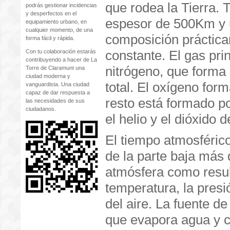
que rodea la Tierra. 
podrás gestionar incidencias
y desperfectos en el
espesor de 500Km y
equipamiento urbano, en
cualquier momento, de una
composición práctic
forma fácil y rápida.
constante. El gas prin
Con tu colaboración estarás
contribuyendo a hacer de La
nitrógeno, que forma
Torre de Claramunt una
ciudad moderna y
total. El oxígeno for
vanguardista. Una ciudad
capaz de dar respuesta a
resto está formado 
las necesidades de sus
ciudadanos.
el helio y el dióxido 
El tiempo atmosféric
de la parte baja más 
atmósfera como resul
temperatura, la presi
del aire. La fuente d
que evapora agua y cal