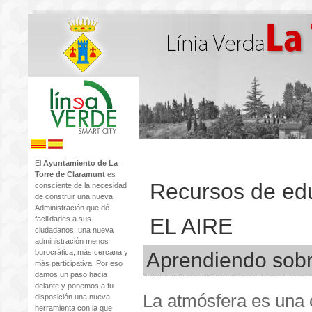
El
Ayuntamiento de La
Torre de Claramunt
es
Recursos de ed
consciente de la necesidad
de construir una nueva
Administración que dé
EL AIRE
facilidades a sus
ciudadanos; una nueva
administración menos
burocrática, más cercana y
Aprendiendo sobre
más participativa. Por eso
damos un paso hacia
delante y ponemos a tu
La atmósfera es una
disposición una nueva
herramienta con la que