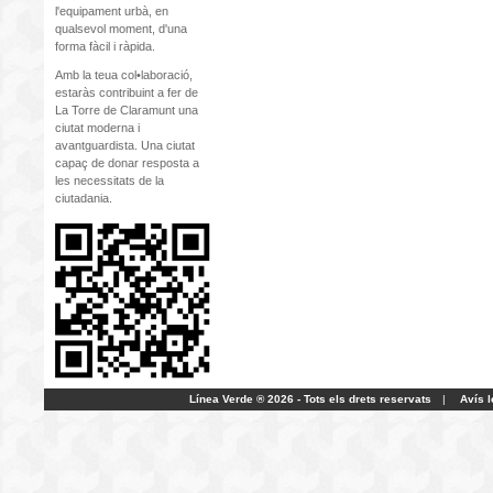
l'equipament urbà, en
qualsevol moment, d'una
forma fàcil i ràpida.
Amb la teua col•laboració,
estaràs contribuint a fer de
La Torre de Claramunt una
ciutat moderna i
avantguardista. Una ciutat
capaç de donar resposta a
les necessitats de la
ciutadania.
Línea Verde ® 2026 - Tots els drets reservats
|
Avís l