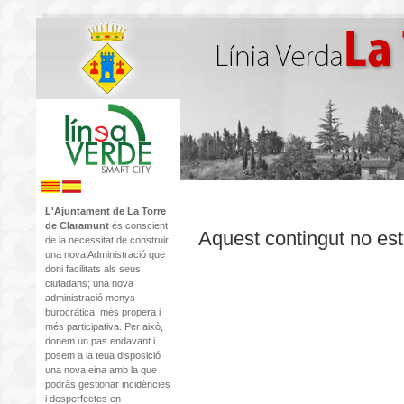
L'Ajuntament de La Torre
de Claramunt
és conscient
Aquest contingut no est
de la necessitat de construir
una nova Administració que
doni facilitats als seus
ciutadans; una nova
administració menys
burocràtica, més propera i
més participativa. Per això,
donem un pas endavant i
posem a la teua disposició
una nova eina amb la que
podràs gestionar incidències
i desperfectes en