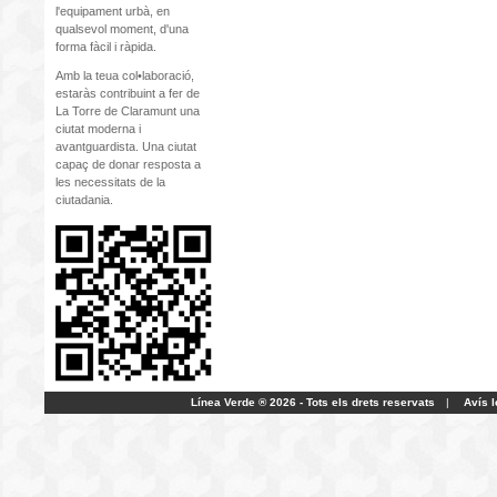
l'equipament urbà, en
qualsevol moment, d'una
forma fàcil i ràpida.
Amb la teua col•laboració,
estaràs contribuint a fer de
La Torre de Claramunt una
ciutat moderna i
avantguardista. Una ciutat
capaç de donar resposta a
les necessitats de la
ciutadania.
Línea Verde ® 2026 - Tots els drets reservats
|
Avís l