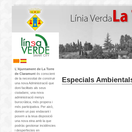
L'Ajuntament de La Torre
de Claramunt
és conscient
Especials Ambiental
de la necessitat de construir
una nova Administració que
doni facilitats als seus
ciutadans; una nova
administració menys
burocràtica, més propera i
més participativa. Per això,
donem un pas endavant i
posem a la teua disposició
una nova eina amb la que
podràs gestionar incidències
i desperfectes en