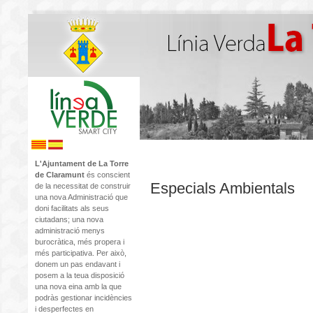
L'Ajuntament de La Torre
de Claramunt
és conscient
Especials Ambientals
de la necessitat de construir
una nova Administració que
doni facilitats als seus
ciutadans; una nova
administració menys
burocràtica, més propera i
més participativa. Per això,
donem un pas endavant i
posem a la teua disposició
una nova eina amb la que
podràs gestionar incidències
i desperfectes en