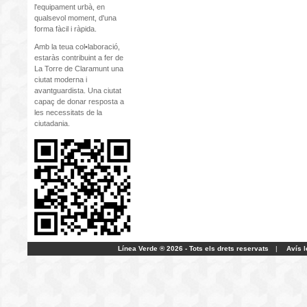
l'equipament urbà, en
qualsevol moment, d'una
forma fàcil i ràpida.
Amb la teua col•laboració,
estaràs contribuint a fer de
La Torre de Claramunt una
ciutat moderna i
avantguardista. Una ciutat
capaç de donar resposta a
les necessitats de la
ciutadania.
Línea Verde ® 2026 - Tots els drets reservats
|
Avís l