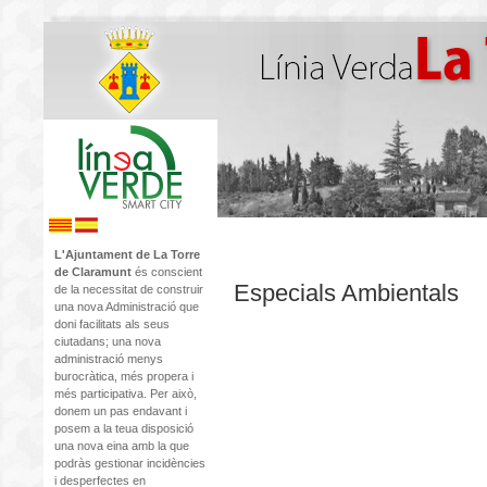
L'Ajuntament de La Torre
de Claramunt
és conscient
Especials Ambientals
de la necessitat de construir
una nova Administració que
doni facilitats als seus
ciutadans; una nova
administració menys
burocràtica, més propera i
més participativa. Per això,
donem un pas endavant i
posem a la teua disposició
una nova eina amb la que
podràs gestionar incidències
i desperfectes en