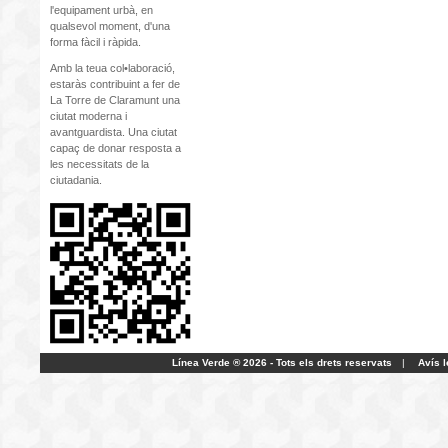
l'equipament urbà, en
qualsevol moment, d'una
forma fàcil i ràpida.
Amb la teua col•laboració,
estaràs contribuint a fer de
La Torre de Claramunt una
ciutat moderna i
avantguardista. Una ciutat
capaç de donar resposta a
les necessitats de la
ciutadania.
Línea Verde ® 2026 - Tots els drets reservats
|
Avís l