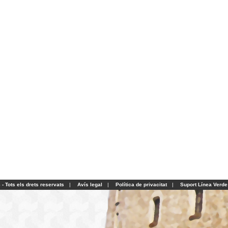
- Tots els drets reservats
|
Avís legal
|
Política de privacitat
|
Suport Línea Verde