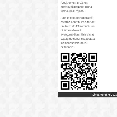
l'equipament urbà, en
qualsevol moment, d'una
forma fàcil i ràpida.
Amb la teua col•laboració,
estaràs contribuint a fer de
La Torre de Claramunt una
ciutat moderna i
avantguardista. Una ciutat
capaç de donar resposta a
les necessitats de la
ciutadania.
Línea Verde ® 2026 