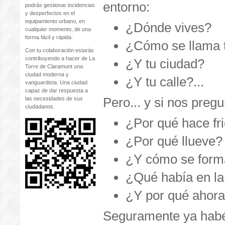
entorno:
podrás gestionar incidencias
y desperfectos en el
equipamiento urbano, en
¿Dónde vives?
cualquier momento, de una
forma fácil y rápida.
¿Cómo se llama 
Con tu colaboración estarás
contribuyendo a hacer de La
¿Y tu ciudad?
Torre de Claramunt una
ciudad moderna y
¿Y tu calle?...
vanguardista. Una ciudad
capaz de dar respuesta a
Pero... y si nos pregu
las necesidades de sus
ciudadanos.
¿Por qué hace fr
¿Por qué llueve?
¿Y cómo se forma
¿Qué había en la
¿Y por qué ahora 
Seguramente ya habé