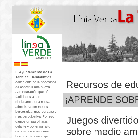
El
Ayuntamiento de La
Torre de Claramunt
es
Recursos de ed
consciente de la necesidad
de construir una nueva
Administración que dé
¡APRENDE SOB
facilidades a sus
ciudadanos; una nueva
administración menos
burocrática, más cercana y
más participativa. Por eso
Juegos divertid
damos un paso hacia
delante y ponemos a tu
sobre medio am
disposición una nueva
herramienta con la que