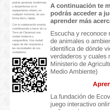
podrás gestionar incidencias
A continuación te 
y desperfectos en el
equipamiento urbano, en
podrás acceder a ju
cualquier momento, de una
forma fácil y rápida.
aprender más acerc
Con tu colaboración estarás
contribuyendo a hacer de La
Escucha y reconoce 
Torre de Claramunt una
ciudad moderna y
de animales o ambie
vanguardista. Una ciudad
capaz de dar respuesta a
identifica de dónde v
las necesidades de sus
ciudadanos.
verdaderos y cuales n
Ministerio de Agricul
Medio Ambiente)
Apre
La fundación de Ecov
juego interactivo onl