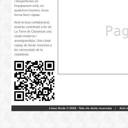
i desperfectes en
l'equipament urbà, en
qualsevol moment, d'una
forma fàcil i ràpida.
Amb la teua col•laboració,
Pa
estaràs contribuint a fer de
La Torre de Claramunt una
ciutat moderna i
avantguardista. Una ciutat
capaç de donar resposta a
les necessitats de la
ciutadania.
Línea Verde ® 2026 - Tots els drets reservats
|
Avís l